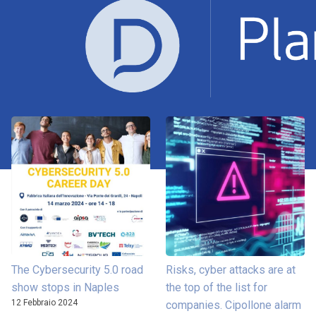
The Cybersecurity 5.0 road
Risks, cyber attacks are at
show stops in Naples
the top of the list for
12 Febbraio 2024
companies. Cipollone alarm